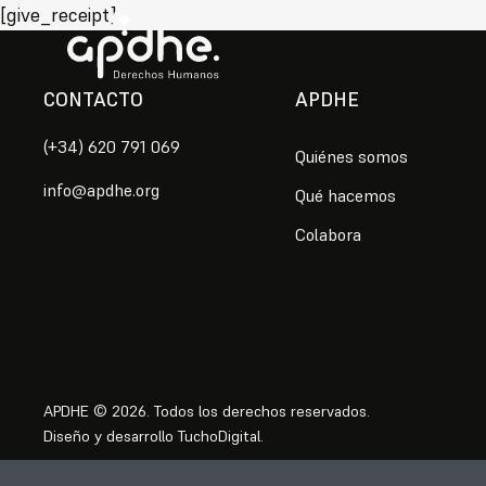
Saltar
[give_receipt]
al
contenido
CONTACTO
APDHE
(+34) 620 791 069
Quiénes somos
info@apdhe.org
Qué hacemos
Colabora
APDHE
©
2026. Todos los derechos reservados.
Diseño y desarrollo
TuchoDigital
.