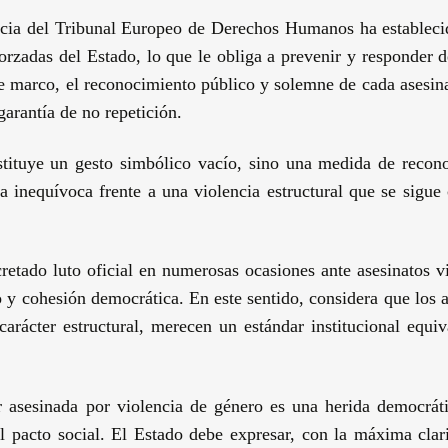
ncia del Tribunal Europeo de Derechos Humanos ha estableci
forzadas del Estado, lo que le obliga a prevenir y responder 
ste marco, el reconocimiento público y solemne de cada asesin
garantía de no repetición.
stituye un gesto simbólico vacío, sino una medida de recon
ca inequívoca frente a una violencia estructural que se sigue
etado luto oficial en numerosas ocasiones ante asesinatos v
 y cohesión democrática. En este sentido, considera que los a
arácter estructural, merecen un estándar institucional equiv
sesinada por violencia de género es una herida democrát
l pacto social. El Estado debe expresar, con la máxima clar