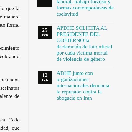
laboral, trabajo forzoso y
formas contemporáneas de
do que la
esclavitud
de manera
ato forma
APDHE SOLICITA AL
25
PRESIDENTE DEL
Feb
GOBIERNO la
declaración de luto oficial
ocimiento
por cada víctima mortal
 cobrando
de violencia de género
ADHE junto con
12
organizaciones
inculados
Feb
internacionales denuncia
sesinatos
la represión contra la
alente de
abogacía en Irán
ica. Cada
idad, que