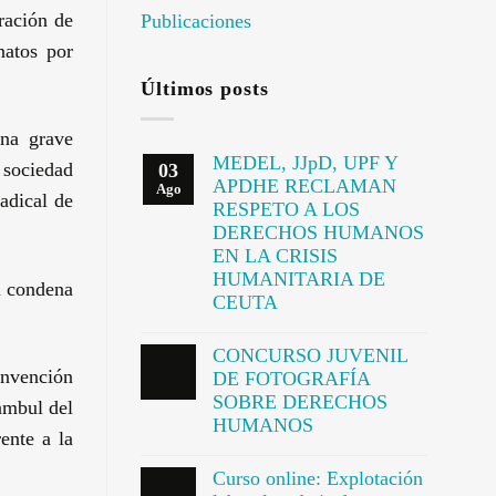
ración de
Publicaciones
natos por
Últimos posts
una grave
MEDEL, JJpD, UPF Y
 sociedad
03
APDHE RECLAMAN
Ago
adical de
RESPETO A LOS
DERECHOS HUMANOS
EN LA CRISIS
HUMANITARIA DE
a condena
CEUTA
CONCURSO JUVENIL
onvención
DE FOTOGRAFÍA
SOBRE DERECHOS
ambul del
HUMANOS
ente a la
Curso online: Explotación